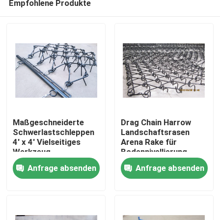
Empfohlene Produkte
Maßgeschneiderte
Drag Chain Harrow
Schwerlastschleppen
Landschaftsrasen
4' x 4' Vielseitiges
Arena Rake für
Werkzeug
Bodennivellierung
Haus
Breite 1-10m Auswahl
Anfrage absenden
Anfrage absenden
Produkte
Videos