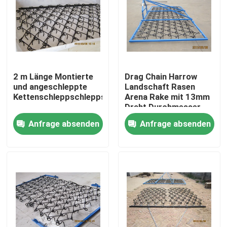
VR-Show
Über uns
2 m Länge Montierte
Drag Chain Harrow
und angeschleppte
Landschaft Rasen
Fabrik-Ausflug
Kettenschleppschleppschleppschleppschleppschlepp
Arena Rake mit 13mm
Draht Durchmesser
Anfrage absenden
Anfrage absenden
Qualitätskontrolle
Kontaktiere uns
Nachrichten
Fechten der geschweißten Masche