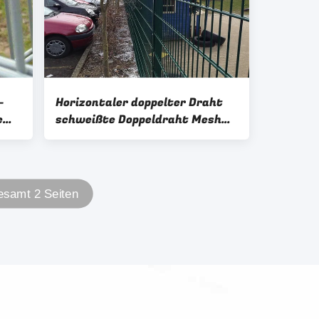
-
Horizontaler doppelter Draht
e
schweißte Doppeldraht Mesh
Fencing des Zaun-868
samt 2 Seiten