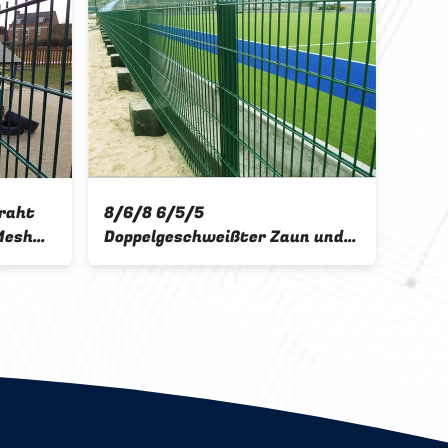
htnetz Zaun
Pulverbeschichtete
hweißter
Zwillingsdrahtzaune für
Sportzaune 8/6/8