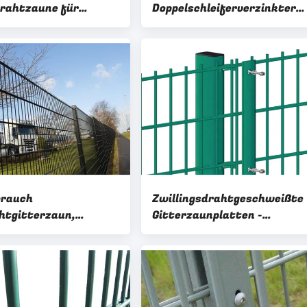
drahtzaune für
Doppelschleiferverzinkter
e 8/6/8
Drahtzaun
brauch
Zwillingsdrahtgeschweißte
htgitterzaun,
Gitterzaunplatten -
r Stahlgitterzaun
Doppeldraht starre
Gitterzaune & PVC-Gitterza