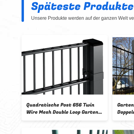
Späteste Produkte
Unsere Produkte werden auf der ganzen Welt ver
hweißte
868 & 656
Sicherheitszaunsysteme mit
Doppeldrahtnetz mit
Gitterzaun
günstigerem Preis