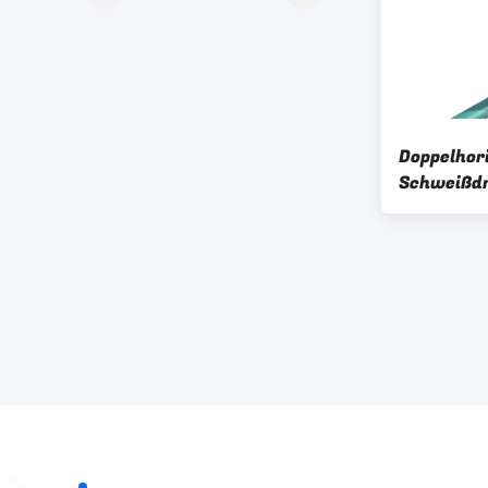
Doppelhor
Schweißdr
868/656/