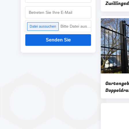
Zwillings
Sportzaun
Bitte Datei auswählen
Datei aussuchen
Senden Sie
Gartenge
Doppeldra
hochfeste
Langlebig