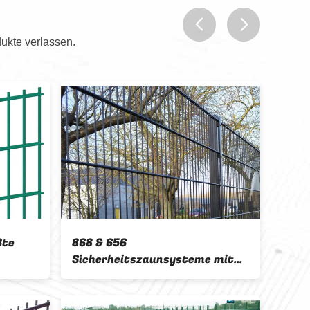
ukte verlassen.
prev
next
Sicherheit 656
weißte Zäune
Zwillingsdrahtnetz
Metallgeschweißter Drahtzaun
htnetz
mit Quadratpfosten