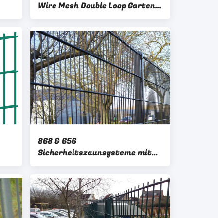
Wire Mesh Double Loop Garten
Zaun für Wohnraum
868 & 656
Sicherheitszaunsysteme mit
Doppeldrahtnetz mit
un
günstigerem Preis