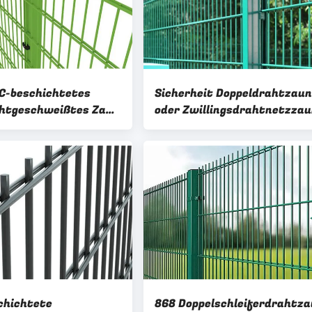
C-beschichtetes
Sicherheit Doppeldrahtzaun
htgeschweißtes Zaun
oder Zwillingsdrahtnetzza
nisiertes
verwenden Rundpfosten
tes Drahtnetz
chichtete
868 Doppelschleiferdrahtz