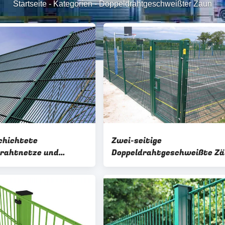
Startseite
-
Kategorien
-
Doppeldrahtgeschweißter Zaun
chichtete
Zwei-seitige
drahtnetze und
Doppeldrahtgeschweißte Z
rahtzaun
Galvanisiertes
Doppelschichtdrahtnetz