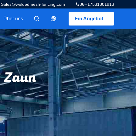
Sales@weldedmesh-fencing.com
86--17531801913
Über uns
Ein Angebot bekommen
描述
描述
 Zaun