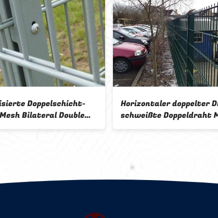
Sicherheit Doppeldrahtzaun
868 Zwillingsdra
oder Zwillingsdrahtnetzzaun
Doppeldraht gesc
verwenden Rundpfosten
Zaun für Park