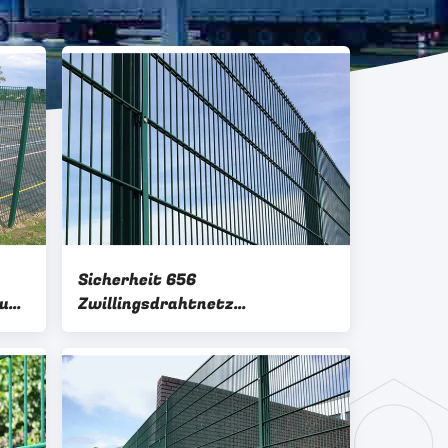
Sicherheit 656
äune
Zwillingsdrahtnetz
Metallgeschweißter Drahtzaun
mit Quadratpfosten