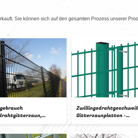
kauft. Sie können sich auf den gesamten Prozess unserer Prod
Pulverbeschichtete
Zwei-seitige
Zwillingsdrahtnetze und
Doppeldrahtgesch
Schweißdrahtzaun
Galvanisiertes
Doppelschichtdra