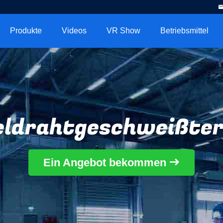
Produkte
Videos
VR Show
Betriebsmittel
eldrahtgeschweißter
Ein Angebot bekommen