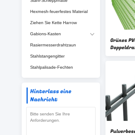
Stahl-Schleppmatte
Hexmesh-feuerfestes Material
Ziehen Sie Kette Harrow
Gabions-Kasten
Grünes PV
Rasiermesserdrahtzaun
Doppeldra
und galva
Stahlstangengitter
geschweiß
Stahlpalisade-Fechten
Hinterlass eine
Nachricht
Pulverbes