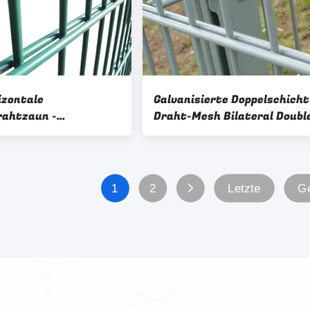
izontale
Galvanisierte Doppelschicht
ahtzaun -
Draht-Mesh Bilateral Doubl
545
Wire Fence-Platte
1
2
Letzte
Ge