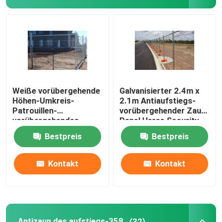
Weiße vorübergehende
Galvanisierter 2.4m x
Höhen-Umkreis-
2.1m Antiaufstiegs-
Patrouillen-
vorübergehender Zaun-
vorübergehendes
Panel Heras Security-
Fechten des
Zaun Panels
Bestpreis
Bestpreis
Sicherheitszaun-1.8m
Kontakt
Kontakt
Antizaun des aufstiegs-358
(32)