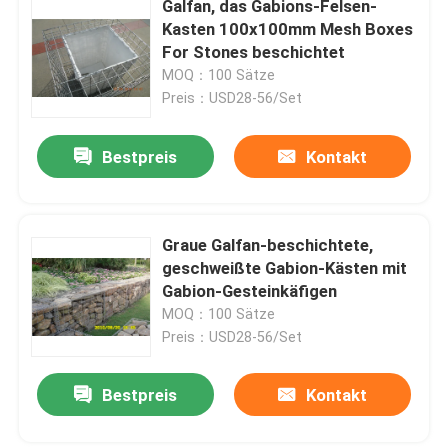
Galfan, das Gabions-Felsen-
Kasten 100x100mm Mesh Boxes
Stahl-Schleppmatte
For Stones beschichtet
MOQ：100 Sätze
Preis：USD28-56/Set
Hexmesh-feuerfestes Material
Bestpreis
Kontakt
Ziehen Sie Kette Harrow
Gabions-Kasten
Graue Galfan-beschichtete,
geschweißte Gabion-Kästen mit
Gabion-Gesteinkäfigen
Rasiermesserdrahtzaun
MOQ：100 Sätze
Preis：USD28-56/Set
Stahlstangengitter
Bestpreis
Kontakt
Stahlpalisade-Fechten