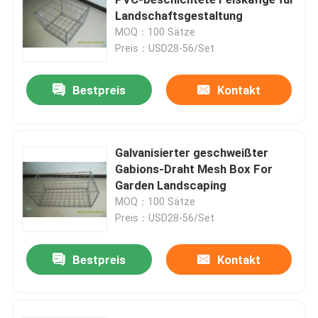
Landschaftsgestaltung
MOQ：100 Sätze
3D schweißte Draht-Zaun
Preis：USD28-56/Set
Doppeldrahtgeschweißter Zaun
Bestpreis
Kontakt
Vorübergehender Sicherheitszaun
Galvanisierter geschweißter
Gabions-Draht Mesh Box For
Antizaun des aufstiegs-358
Garden Landscaping
MOQ：100 Sätze
Röhrenstahlzaun
Preis：USD28-56/Set
Bestpreis
Kontakt
Flughafensicherheits-Fechten
Metallkettengliedzaun