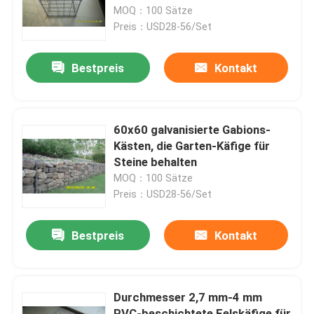
MOQ：100 Sätze
Preis：USD28-56/Set
VR-Show
Bestpreis
Kontakt
Über uns
Fabrik-Ausflug
60x60 galvanisierte Gabions-
Kästen, die Garten-Käfige für
Steine behalten
Qualitätskontrolle
MOQ：100 Sätze
Preis：USD28-56/Set
Kontaktiere uns
Bestpreis
Kontakt
Nachrichten
Durchmesser 2,7 mm-4 mm
Fechten der geschweißten Masche
PVC-beschichtete Felskäfige für