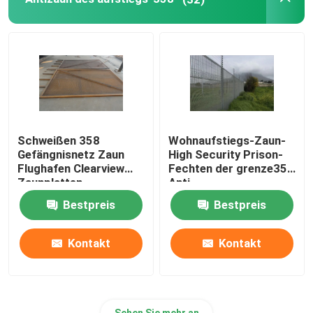
Schweißen 358
Wohnaufstiegs-Zaun-
Gefängnisnetz Zaun
High Security Prison-
Flughafen Clearview
Fechten der grenze358
Zaunplatten
Anti
Bestpreis
Bestpreis
Kontakt
Kontakt
Sehen Sie mehr an