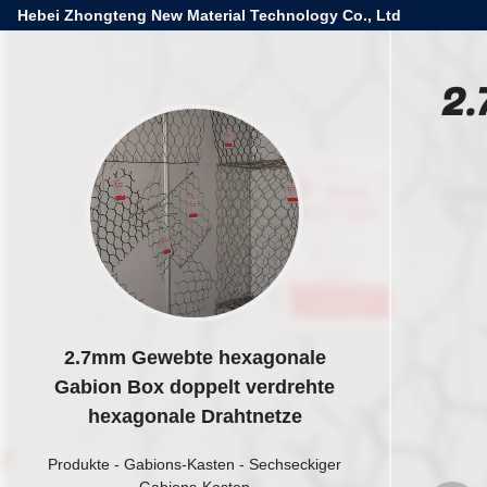
Hebei Zhongteng New Material Technology Co., Ltd
2.
2.7mm Gewebte hexagonale
Gabion Box doppelt verdrehte
hexagonale Drahtnetze
Produkte
-
Gabions-Kasten
-
Sechseckiger
Gabions-Kasten