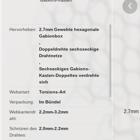
butto
Hervorheben
2.7mm Gewebte hexagonale
Gabionbox
,
Doppeldrehte sechsseckige
Drahtnetze
,
Sechseckiges Gabions-
Kasten-Doppeltes verdrehte
sich
Webartart
Torsions-Art
Verpackung
Im Bündel
2.7mm 
Webkantendr
2.2mm-3.2mm
aht
Schnüren des
2.0mm-2.2mm
Drahtes