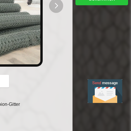
button
on-Gitter