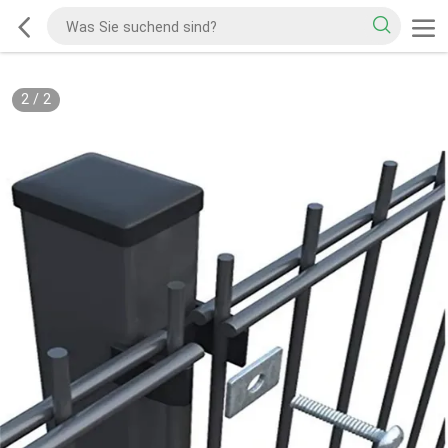
2
/
2