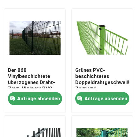
Der 868
Grünes PVC-
Vinylbeschichtete
beschichtetes
überzogenes Draht-
Doppeldrahtgeschweißte
Zaun-Highway PVC
Zaun und
geschweißte Masche
galvanisiertes
Haus
Anfrage absenden
Anfrage absenden
geschweißtes
Drahtnetz
Produkte
Videos