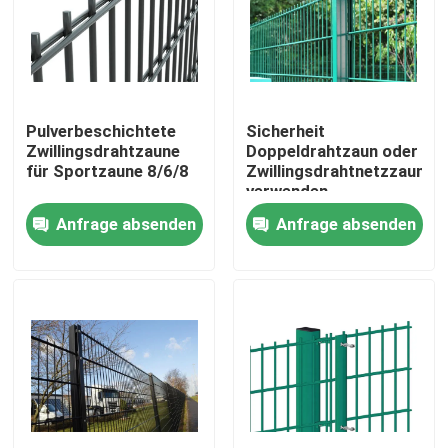
VR-Show
Über uns
Pulverbeschichtete
Sicherheit
Zwillingsdrahtzaune
Doppeldrahtzaun oder
für Sportzaune 8/6/8
Zwillingsdrahtnetzzaun
Fabrik-Ausflug
verwenden
Rundpfosten
Anfrage absenden
Anfrage absenden
Qualitätskontrolle
Kontaktiere uns
Nachrichten
Fechten der geschweißten Masche