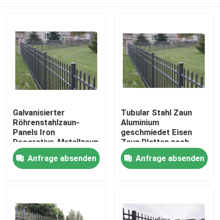
Galvanisierter
Tubular Stahl Zaun
Röhrenstahlzaun-
Aluminium
Panels Iron
geschmiedet Eisen
Decorative-Metallzaun
Zaun Platten nach
Ihren Anforderungen
Haus
Anfrage absenden
Anfrage absenden
Produkte
Videos