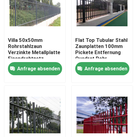
VR-Show
Über uns
Villa 50x50mm
Flat Top Tubular Stahl
Rohrstahlzaun
Zaunplatten 100mm
Verzinkte Metallplatte
Pickete Entfernung
Fabrik-Ausflug
Eisendrahtnetz
Quadrat Rohr
Ornamental
Horizontale Schiene
Anfrage absenden
Anfrage absenden
Qualitätskontrolle
Kontaktiere uns
Nachrichten
Fechten der geschweißten Masche