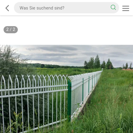
2
/
2