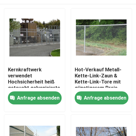
Kernkraftwerk
Hot-Verkauf Metall-
verwendet
Kette-Link-Zaun &
Hochsicherheit heiß
Kette-Link-Tore mit
getaucht galvanisierte
günstigerem Preis
Kettenverbindung
Haus
Anfrage absenden
Anfrage absenden
Zaun
Produkte
Videos