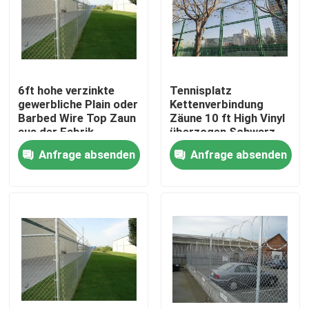
VR-Show
Über uns
6ft hohe verzinkte
Tennisplatz
gewerbliche Plain oder
Kettenverbindung
Barbed Wire Top Zaun
Zäune 10 ft High Vinyl
Fabrik-Ausflug
aus der Fabrik
überzogen Schwarz
Lieferung
oder Grün Fro Markt
Anfrage absenden
Anfrage absenden
Qualitätskontrolle
Kontaktiere uns
Nachrichten
Fechten der geschweißten Masche