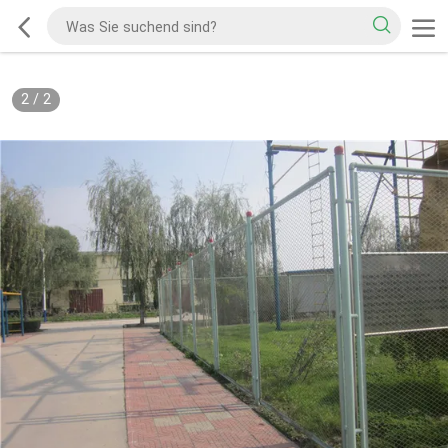
2
/
2