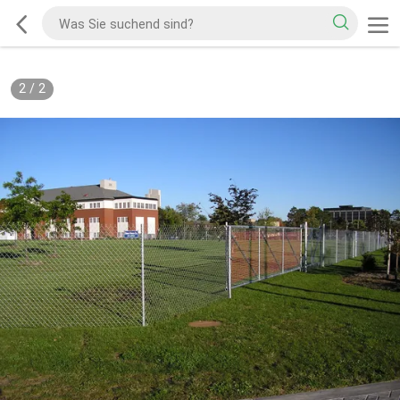
2
/
2