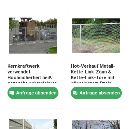
Kernkraftwerk
Hot-Verkauf Metall-
verwendet
Kette-Link-Zaun &
Hochsicherheit heiß
Kette-Link-Tore mit
getaucht galvanisierte
günstigerem Preis
Kettenverbindung
Haus
Anfrage absenden
Anfrage absenden
Zaun
Produkte
Videos