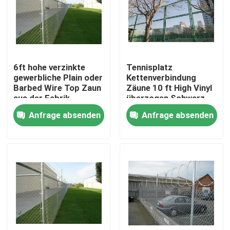
VR-Show
Über uns
6ft hohe verzinkte
Tennisplatz
gewerbliche Plain oder
Kettenverbindung
Barbed Wire Top Zaun
Zäune 10 ft High Vinyl
Fabrik-Ausflug
aus der Fabrik
überzogen Schwarz
Lieferung
oder Grün Fro Markt
Anfrage absenden
Anfrage absenden
Qualitätskontrolle
Kontaktiere uns
Nachrichten
Fechten der geschweißten Masche