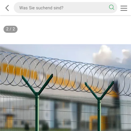
2
/
2