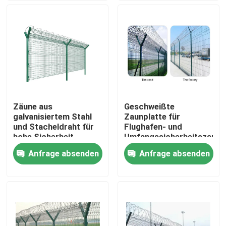
VR-Show
Über uns
Fabrik-Ausflug
Zäune aus
Geschweißte
galvanisiertem Stahl
Zaunplatte für
Qualitätskontrolle
und Stacheldraht für
Flughafen- und
hohe Sicherheit
Umfangssicherheitszaun
für Umfangszaun
Anfrage absenden
Anfrage absenden
Kontaktiere uns
Nachrichten
Fechten der geschweißten Masche