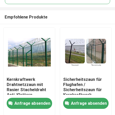
Empfohlene Produkte
Kernkraftwerk
Sicherheitszaun für
Haus
Drahtnetzzaun mit
Flughafen /
Rasier Stacheldraht
Sicherheitszaun für
Anti-Klettern
Kernkraftwerk
Produkte
Sicherheitsdrahtnetzzaun
Anfrage absenden
Anfrage absenden
Videos