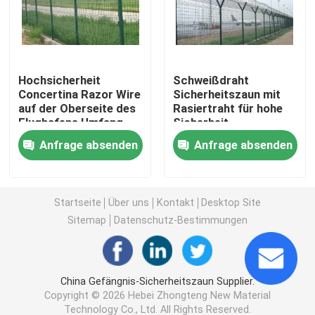
3D schweißte Draht-Zaun
Hochsicherheit
Schweißdraht
Doppeldrahtgeschweißter Zaun
Concertina Razor Wire
Sicherheitszaun mit
auf der Oberseite des
Rasiertraht für hohe
Flughafens Umfang
Sicherheit
Vorübergehender Sicherheitszaun
Sicherheitszaun
Anfrage absenden
Anfrage absenden
Antizaun des aufstiegs-358
Startseite
Über uns
Kontakt
Desktop Site
Röhrenstahlzaun
Sitemap
Datenschutz-Bestimmungen
Flughafensicherheits-Fechten
China Gefängnis-Sicherheitszaun Supplier.
Copyright © 2026 Hebei Zhongteng New Material
Metallkettengliedzaun
Technology Co., Ltd. All Rights Reserved.