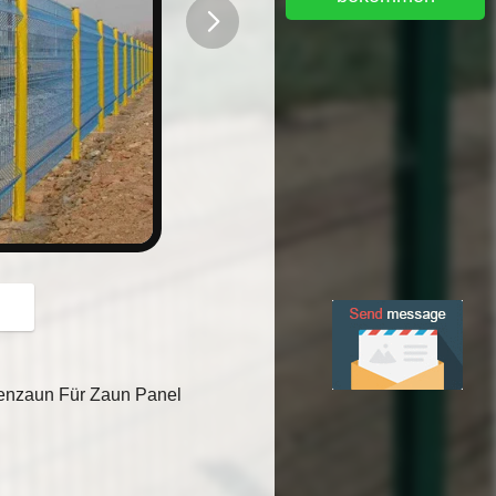
button
enzaun Für Zaun Panel