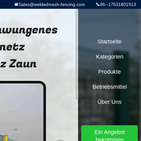
Sales@weldedmesh-fencing.com
86--17531801913
hwungenes
netz
Startseite
Kategorien
z Zaun
Produkte
Betriebsmittel
Über Uns
Ein Angebot
bekommen