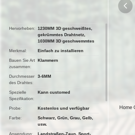
butto
Hervorheben
1230MM 3D geschweißtes
,
gekrümmtes Drahtnetz
,
1030MM 3D geschwemmtes
Merkmal
Einfach zu installieren
Bauen Sie Art
Klammern
zusammen
Durchmesser
3-6MM
des Drahtes
Spezielle
Kann customed
Spezifikation
Home O
Probe
Kostenlos und verfügbar
Farbe
Schwarz, Grün, Grau, Gelb,
usw.
Anwendung
Landstraßen-Zaun, Sport-