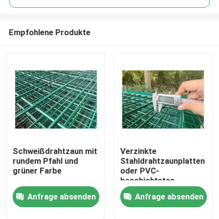
Empfohlene Produkte
Schweißdrahtzaun mit
Verzinkte
Haus
rundem Pfahl und
Stahldrahtzaunplatten
grüner Farbe
oder PVC-
beschichtetes
Produkte
Drahtnetz für den
Anfrage absenden
Anfrage absenden
Markt
Videos