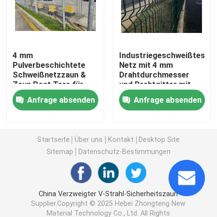
3D schweißte Draht-Zaun
4 mm
Industriegeschweißtes
Doppeldrahtgeschweißter Zaun
Pulverbeschichtete
Netz mit 4 mm
Schweißnetzzaun &
Drahtdurchmesser
Zaun Post Tore für
und Drahtgitter mit
Vorübergehender Sicherheitszaun
Ölfelder Sicherheit
Türen
Anfrage absenden
Anfrage absenden
Antizaun des aufstiegs-358
Startseite
Über uns
Kontakt
Desktop Site
Röhrenstahlzaun
Sitemap
Datenschutz-Bestimmungen
Flughafensicherheits-Fechten
China Verzweigter V-Strahl-Sicherheitszaun
Supplier.Copyright © 2025 Hebei Zhongteng New
Metallkettengliedzaun
Material Technology Co., Ltd. All Rights