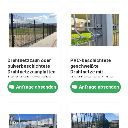
VR-Show
Über uns
Fabrik-Ausflug
Drahtnetzzaun oder
PVC-beschichtete
pulverbeschichtete
geschweißte
Qualitätskontrolle
Drahtnetzzaunplatten
Drahtnetze mit
für Solarkraftwerke
Posthöhe von 1,2 m
bis 2,4 m
Anfrage absenden
Anfrage absenden
Kontaktiere uns
Nachrichten
Fechten der geschweißten Masche