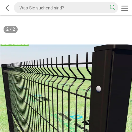
2
/
2