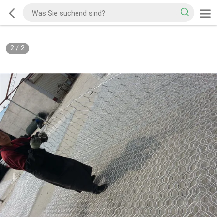
2
/
2