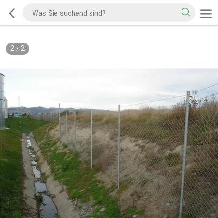
2
/
2