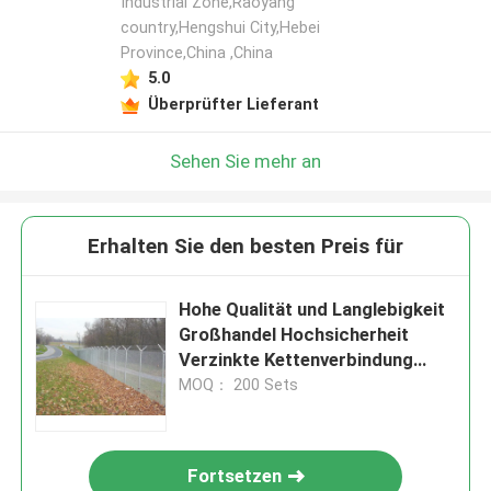
Industrial Zone,Raoyang
country,Hengshui City,Hebei
Province,China ,China
5.0
Überprüfter Lieferant
Sehen Sie mehr an
Erhalten Sie den besten Preis für
Hohe Qualität und Langlebigkeit
Großhandel Hochsicherheit
Verzinkte Kettenverbindung
Zaun Kosten mit Stacheldraht
MOQ： 200 Sets
oben
Fortsetzen