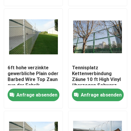
VR-Show
Über uns
Fabrik-Ausflug
6ft hohe verzinkte
Tennisplatz
Qualitätskontrolle
gewerbliche Plain oder
Kettenverbindung
Barbed Wire Top Zaun
Zäune 10 ft High Vinyl
aus der Fabrik
überzogen Schwarz
Kontaktiere uns
Lieferung
oder Grün Fro Markt
Anfrage absenden
Anfrage absenden
Nachrichten
Fechten der geschweißten Masche