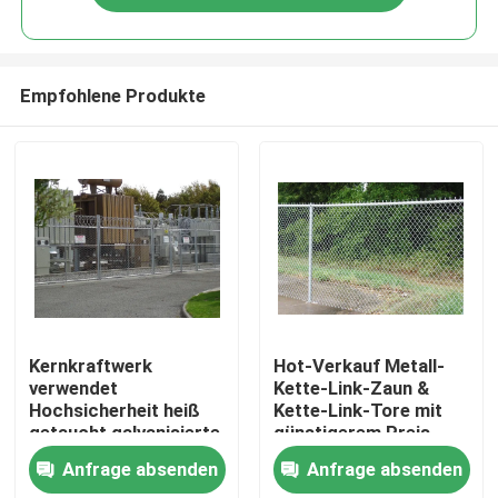
Empfohlene Produkte
Haus
Kernkraftwerk
Hot-Verkauf Metall-
verwendet
Kette-Link-Zaun &
Hochsicherheit heiß
Kette-Link-Tore mit
Produkte
getaucht galvanisierte
günstigerem Preis
Kettenverbindung
Anfrage absenden
Anfrage absenden
Zaun
Videos