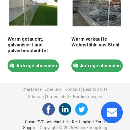
3D schweißte Draht-Zaun
Doppeldrahtgeschweißter Zaun
Warm getaucht,
Warm verkaufte
galvanisiert und
Wohnstühle aus Stahl
pulverbeschichtet
Vorübergehender Sicherheitszaun
Anfrage absenden
Anfrage absenden
Antizaun des aufstiegs-358
Röhrenstahlzaun
Startseite
Über uns
Kontakt
Desktop Site
Sitemap
Datenschutz-Bestimmungen
Flughafensicherheits-Fechten
China PVC beschichtete Kettenglied-Zaun
Metallkettengliedzaun
Supplier.
Copyright © 2026 Hebei Zhongteng