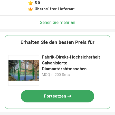
5.0
Überprüfter Lieferant
Sehen Sie mehr an
Erhalten Sie den besten Preis für
Fabrik-Direkt-Hochsicherheit
Galvanisierte
Diamantdrahtmaschen
Kettenverbindung Zaun Für
MOQ： 200 Sets
Fußballplatz
Fortsetzen