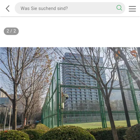
2
/
2