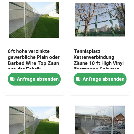
VR-Show
Über uns
6ft hohe verzinkte
Tennisplatz
Fabrik-Ausflug
gewerbliche Plain oder
Kettenverbindung
Barbed Wire Top Zaun
Zäune 10 ft High Vinyl
aus der Fabrik
überzogen Schwarz
Qualitätskontrolle
Lieferung
oder Grün Fro Markt
Anfrage absenden
Anfrage absenden
Kontaktiere uns
Nachrichten
Fechten der geschweißten Masche