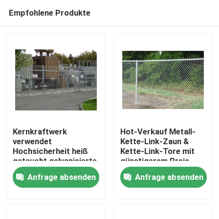
Empfohlene Produkte
Kernkraftwerk
Hot-Verkauf Metall-
verwendet
Kette-Link-Zaun &
Hochsicherheit heiß
Kette-Link-Tore mit
Haus
getaucht galvanisierte
günstigerem Preis
Kettenverbindung
Anfrage absenden
Anfrage absenden
Zaun
Produkte
Videos