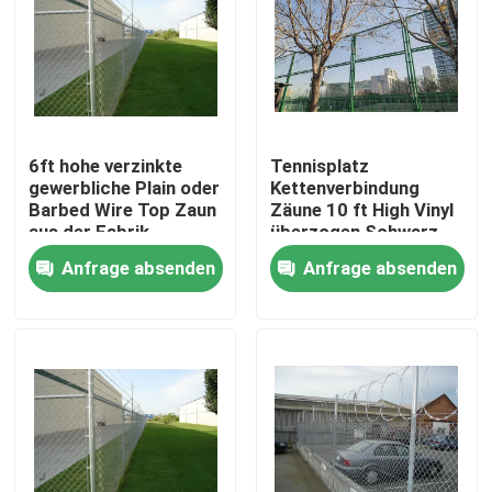
VR-Show
Über uns
6ft hohe verzinkte
Tennisplatz
gewerbliche Plain oder
Kettenverbindung
Fabrik-Ausflug
Barbed Wire Top Zaun
Zäune 10 ft High Vinyl
aus der Fabrik
überzogen Schwarz
Lieferung
oder Grün Fro Markt
Anfrage absenden
Anfrage absenden
Qualitätskontrolle
Kontaktiere uns
Nachrichten
Fechten der geschweißten Masche