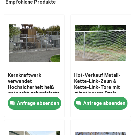
Empfohlene Produkte
Kernkraftwerk
Hot-Verkauf Metall-
verwendet
Kette-Link-Zaun &
Hochsicherheit heiß
Kette-Link-Tore mit
getaucht galvanisierte
günstigerem Preis
Haus
Kettenverbindung
Anfrage absenden
Anfrage absenden
Zaun
Produkte
Videos