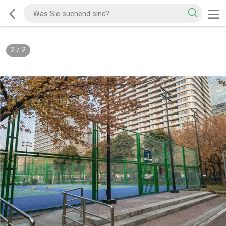
2
/
2