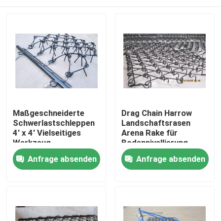
Maßgeschneiderte
Drag Chain Harrow
Schwerlastschleppen
Landschaftsrasen
4' x 4' Vielseitiges
Arena Rake für
Werkzeug
Bodennivellierung
Breite 1-10m Auswahl
Haus
Anfrage absenden
Anfrage absenden
Produkte
Videos