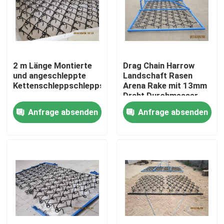
VR-Show
Über uns
2 m Länge Montierte
Drag Chain Harrow
und angeschleppte
Landschaft Rasen
Kettenschleppschleppschleppschleppschleppschlepp
Arena Rake mit 13mm
Fabrik-Ausflug
Draht Durchmesser
Anfrage absenden
Anfrage absenden
Qualitätskontrolle
Kontaktiere uns
Nachrichten
Fechten der geschweißten Masche