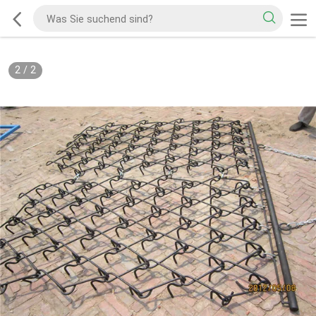
2
/
2