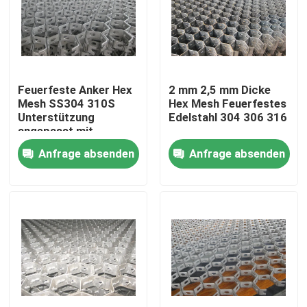
VR-Show
Über uns
Feuerfeste Anker Hex
2 mm 2,5 mm Dicke
Mesh SS304 310S
Hex Mesh Feuerfestes
Unterstützung
Edelstahl 304 306 316
Fabrik-Ausflug
angepasst mit
50x50mm Mesh
Anfrage absenden
Anfrage absenden
Qualitätskontrolle
Kontaktiere uns
Nachrichten
Fechten der geschweißten Masche