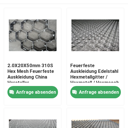
2.0X20X50mm 310S
Feuerfeste
Hex Mesh Feuerfeste
Auskleidung Edelstahl
Auskleidung China
Hexmetallgitter /
Hersteller
Hexmetall / Hexmesch
Lieferant Form China
Haus
Anfrage absenden
Anfrage absenden
Produkte
Videos