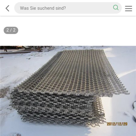
2
/
2