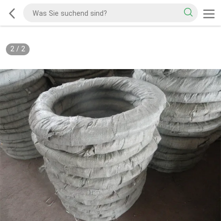
2
/
2