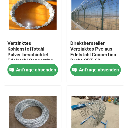
VR-Show
Über uns
Verzinktes
Direkthersteller
Kohlenstoffstahl
Verzinktes Pvc aus
Fabrik-Ausflug
Pulver beschichtet
Edelstahl Concertina
Edelstahl Concertina
Draht CBT 60
Draht BTO-22 CBT-60
Anfrage absenden
Anfrage absenden
Qualitätskontrolle
CBT-65
Kontaktiere uns
Nachrichten
Fechten der geschweißten Masche