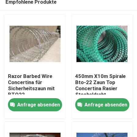
Empfohlene Produkte
Razor Barbed Wire
450mm X10m Spirale
Concertina für
Bto-22 Zaun Top
Sicherheitszaun mit
Concertina Rasier
BTO22
Stacheldraht
Haus
Anfrage absenden
Anfrage absenden
Produkte
Videos