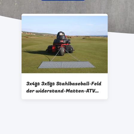
3x4ft 3x5ft Stahlbaseball-Feld
der widerstand-Matten-ATV
UTV, das Widerstand planiert