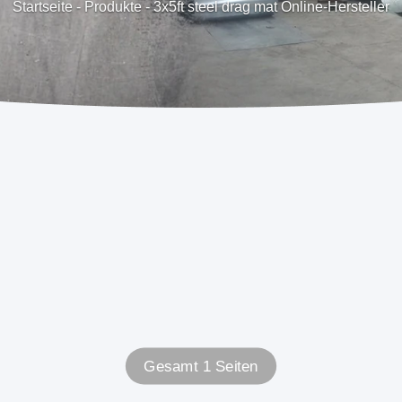
Startseite
-
Produkte
-
3x5ft steel drag mat Online-Hersteller
Gesamt 1 Seiten