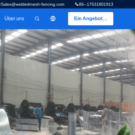
Sales@weldedmesh-fencing.com
86--17531801913
Über uns
Ein Angebot bekommen
描述