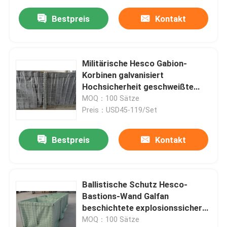
Bestpreis
Kontakt
Militärische Hesco Gabion-
Korbinen galvanisiert
Hochsicherheit geschweißte
Gabion-Box
MOQ：100 Sätze
Preis：USD45-119/Set
Bestpreis
Kontakt
Ballistische Schutz Hesco-
Bastions-Wand Galfan
beschichtete explosionssichere
Wand
MOQ：100 Sätze