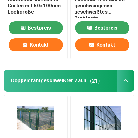
Garten mit 50x100mm
geschwungenes
Lochgröße
geschweißtes
Stahl-Schleppmatte
Drahtnetz
Dekorationsgartennetz
Bestpreis
Bestpreis
Zaun
Hexmesh-feuerfestes Material
Kontakt
Kontakt
Ziehen Sie Kette Harrow
Gabions-Kasten
Doppeldrahtgeschweißter Zaun
(21)
Rasiermesserdrahtzaun
Stahlstangengitter
Stahlpalisade-Fechten