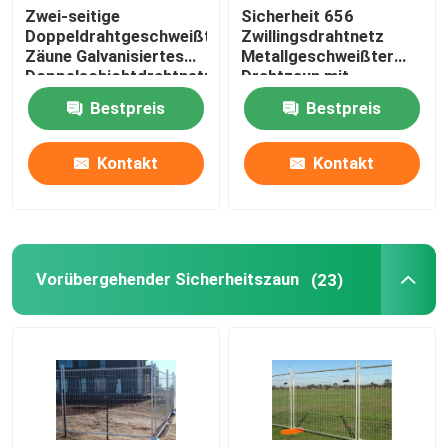
Zwei-seitige
Sicherheit 656
Doppeldrahtgeschweißte
Zwillingsdrahtnetz
Zäune Galvanisiertes
Metallgeschweißter
Doppelschichtdrahtnetz
Drahtzaun mit
Quadratpfosten
Bestpreis
Bestpreis
Kontakt
Kontakt
Vorübergehender Sicherheitszaun
(23)