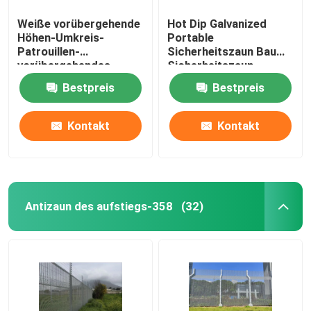
Weiße vorübergehende
Hot Dip Galvanized
Höhen-Umkreis-
Portable
Patrouillen-
Sicherheitszaun Bau
vorübergehendes
Sicherheitszaun
Fechten des
Bestpreis
Bestpreis
Sicherheitszaun-1.8m
Kontakt
Kontakt
Antizaun des aufstiegs-358
(32)