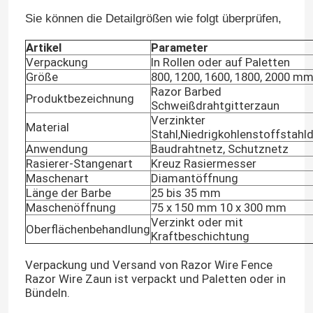
Sie können die Detailgrößen wie folgt überprüfen,
Artikel
Parameter
Verpackung
In Rollen oder auf Paletten
Größe
800, 1200, 1600, 1800, 2000 m
Razor Barbed
Produktbezeichnung
Schweißdrahtgitterzaun
Verzinkter
Material
Stahl,Niedrigkohlenstoffstahl
Anwendung
Baudrahtnetz, Schutznetz
Rasierer-Stangenart
Kreuz Rasiermesser
Maschenart
Diamantöffnung
Länge der Barbe
25 bis 35 mm
Maschenöffnung
75 x 150 mm 10 x 300 mm
Verzinkt oder mit
Oberflächenbehandlung
Kraftbeschichtung
Verpackung und Versand von Razor Wire Fence
Razor Wire Zaun ist verpackt und Paletten oder in
Bündeln.