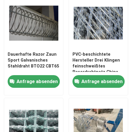
Dauerhafte Razor Zaun
PVC-beschichtete
Sport Galvanisches
Hersteller Drei Klingen
Stahldraht BTO22 CBT65
feinschweißtes
Rasordrahtnetz China
2m × 6m Größe
Anfrage absenden
Anfrage absenden
Haus
Produkte
Videos