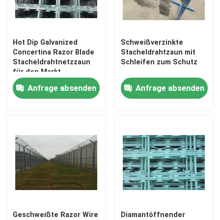
VR-Show
Hot Dip Galvanized
Schweißverzinkte
Concertina Razor Blade
Stacheldrahtzaun mit
Über uns
Stacheldrahtnetzzaun
Schleifen zum Schutz
für den Markt
Anfrage absenden
Anfrage absenden
Fabrik-Ausflug
Qualitätskontrolle
Kontaktiere uns
Nachrichten
Fechten der geschweißten Masche
Geschweißte Razor Wire
Diamantöffnender