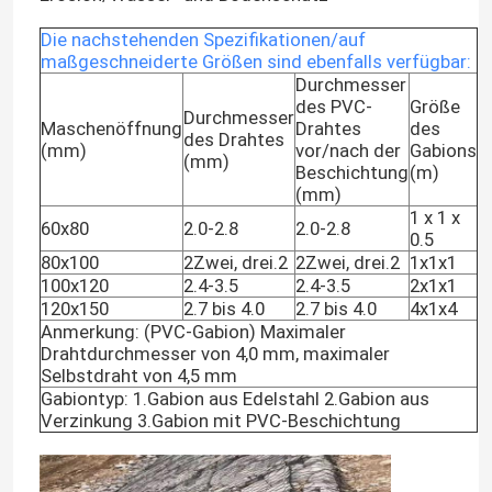
Die nachstehenden Spezifikationen/auf
maßgeschneiderte Größen sind ebenfalls verfügbar:
Durchmesser
des PVC-
Größe
Durchmesser
Maschenöffnung
Drahtes
des
des Drahtes
(mm)
vor/nach der
Gabions
(mm)
Beschichtung
(m)
(mm)
1 x 1 x
60x80
2.0-2.8
2.0-2.8
0.5
80x100
2Zwei, drei.2
2Zwei, drei.2
1x1x1
100x120
2.4-3.5
2.4-3.5
2x1x1
120x150
2.7 bis 4.0
2.7 bis 4.0
4x1x4
Anmerkung: (PVC-Gabion) Maximaler
Drahtdurchmesser von 4,0 mm, maximaler
Selbstdraht von 4,5 mm
Gabiontyp: 1.Gabion aus Edelstahl 2.Gabion aus
Verzinkung 3.Gabion mit PVC-Beschichtung