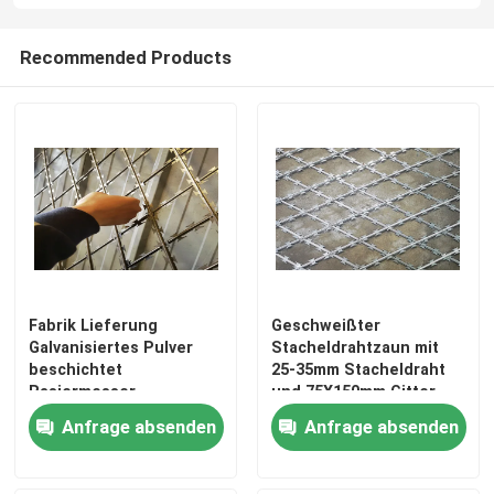
Recommended Products
VR-Show
Über uns
Fabrik-Ausflug
Qualitätskontrolle
Fabrik Lieferung
Geschweißter
Kontaktiere uns
Galvanisiertes Pulver
Stacheldrahtzaun mit
beschichtet
25-35mm Stacheldraht
Rasiermesser
und 75X150mm Gitter
Nachrichten
Stacheldrahtzaun
Anfrage absenden
Anfrage absenden
erhöhte Sicherheit
Fechten der geschweißten Masche