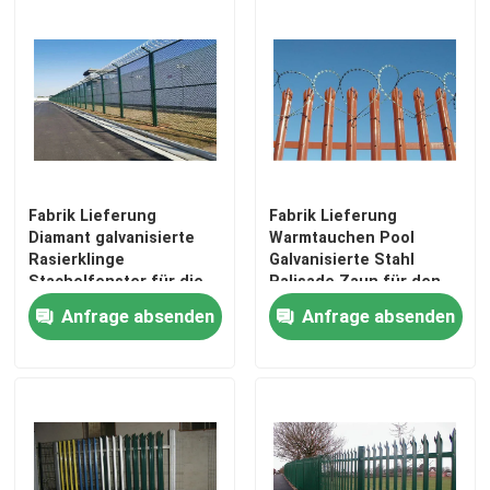
3D schweißte Draht-Zaun
Doppeldrahtgeschweißter Zaun
Vorübergehender Sicherheitszaun
Fabrik Lieferung
Fabrik Lieferung
Diamant galvanisierte
Warmtauchen Pool
Rasierklinge
Galvanisierte Stahl
Antizaun des aufstiegs-358
Stachelfenster für die
Palisade Zaun für den
Sicherheit
Markt
Anfrage absenden
Anfrage absenden
Röhrenstahlzaun
Flughafensicherheits-Fechten
Metallkettengliedzaun