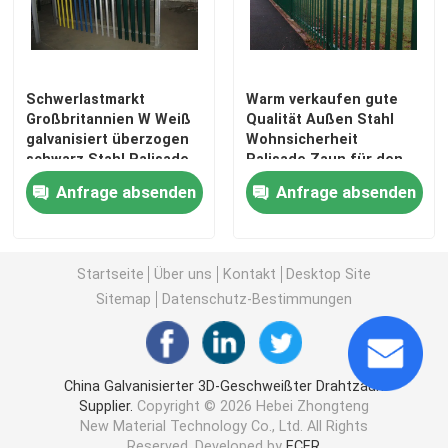
Stahl-Schleppmatte
Schwerlastmarkt
Warm verkaufen gute
Hexmesh-feuerfestes Material
Großbritannien W Weiß
Qualität Außen Stahl
galvanisiert überzogen
Wohnsicherheit
schwarz Stahl Palisade
Palisade Zaun für den
Ziehen Sie Kette Harrow
Zaun Rundform
Markt
Anfrage absenden
Anfrage absenden
Gabions-Kasten
Startseite
Über uns
Kontakt
Desktop Site
Sitemap
Datenschutz-Bestimmungen
Rasiermesserdrahtzaun
Stahlstangengitter
China Galvanisierter 3D-Geschweißter Drahtzaun
Supplier.
Copyright © 2026 Hebei Zhongteng
New Material Technology Co., Ltd. All Rights
Stahlpalisade-Fechten
Reserved. Developed by
ECER