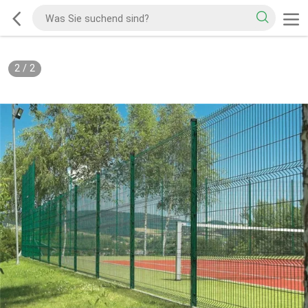
2
/
2