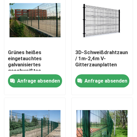
VR-Show
Über uns
Grünes heißes
3D-Schweißdrahtzaun
Fabrik-Ausflug
eingetauchtes
/ 1m-2,4m V-
galvanisiertes
Gitterzaunplatten
geschweißtes
Qualitätskontrolle
Maschendraht PVC
Anfrage absenden
Anfrage absenden
beschichtete
50x150mm
Kontaktiere uns
Nachrichten
Fechten der geschweißten Masche