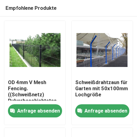
Empfohlene Produkte
OD 4mm V Mesh
Schweißdrahtzaun für
Fencing.
Garten mit 50x100mm
((Schweißnetz)
Lochgröße
Haus
Pulverbeschichtetes
Netz 1m-2,4m
Anfrage absenden
Anfrage absenden
angepasste Breite
Produkte
Videos