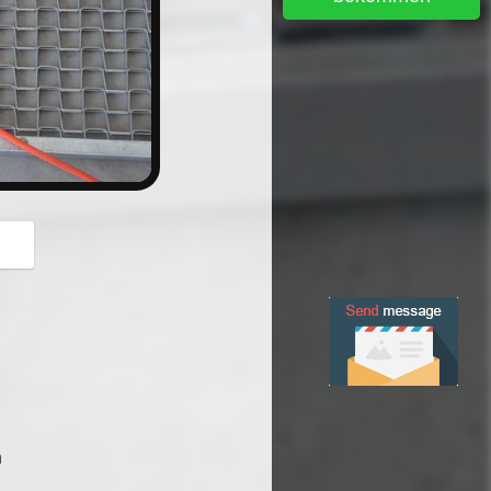
button
n