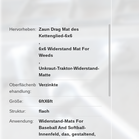
butto
Hervorheben
Zaun Drag Mat des
Kettenglied-6x6
,
6x6 Widerstand Mat For
Weeds
,
Unkraut-Traktor-Widerstand-
Matte
Oberflächenb
Verzinkte
ehandlung
Größe
6ftX6ft
Struktur
flach
Anwendung
Widerstand-Mats For
Baseball And Softball-
Innenfeld, das, gestaltend,