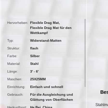
butto
Hervorheben
Flexible Drag Mat
,
Flexible Drag Mat für den
Wettkampf
Typ
Widerstand-Matten
Struktur
flach
Farbe
Silber
Material
Stahl
Länge
3' - 6'
Maschen
25X25MM
Einrichtung
Einfach und schnell
Bes
Gebrauch
Für die Ausgleichung und
Glättung von Oberflächen
Stahlma
Herkunftsort
He Bei, China