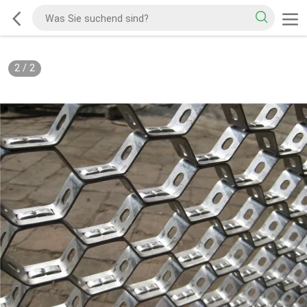
2
/
2