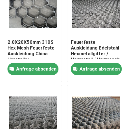
2.0X20X50mm 310S
Feuerfeste
Hex Mesh Feuerfeste
Auskleidung Edelstahl
Auskleidung China
Hexmetallgitter /
Hersteller
Hexmetall / Hexmesch
Lieferant Form China
Anfrage absenden
Anfrage absenden
Haus
Produkte
Videos