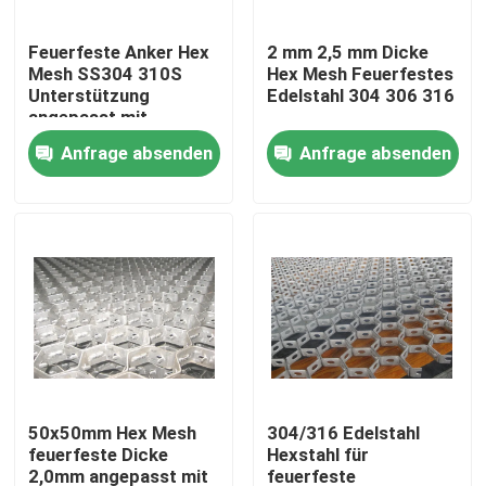
Feuerfeste Anker Hex
2 mm 2,5 mm Dicke
VR-Show
Mesh SS304 310S
Hex Mesh Feuerfestes
Unterstützung
Edelstahl 304 306 316
angepasst mit
Über uns
50x50mm Mesh
Anfrage absenden
Anfrage absenden
Fabrik-Ausflug
Qualitätskontrolle
Kontaktiere uns
Nachrichten
50x50mm Hex Mesh
304/316 Edelstahl
feuerfeste Dicke
Hexstahl für
Fechten der geschweißten Masche
2,0mm angepasst mit
feuerfeste