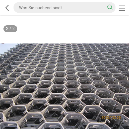
2
/
2