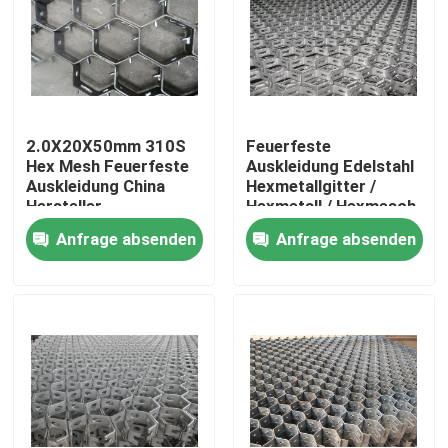
2.0X20X50mm 310S
Feuerfeste
Hex Mesh Feuerfeste
Auskleidung Edelstahl
Auskleidung China
Hexmetallgitter /
Hersteller
Hexmetall / Hexmesch
Lieferant Form China
Anfrage absenden
Anfrage absenden
Haus
Produkte
Videos