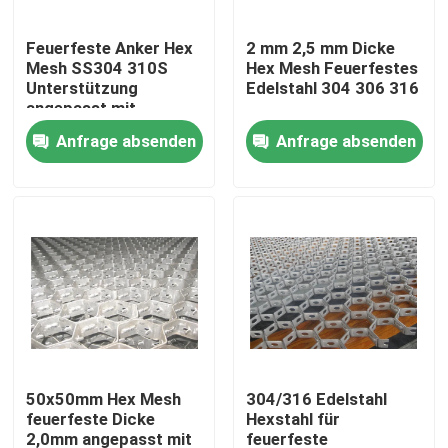
Feuerfeste Anker Hex
2 mm 2,5 mm Dicke
VR-Show
Mesh SS304 310S
Hex Mesh Feuerfestes
Unterstützung
Edelstahl 304 306 316
angepasst mit
Über uns
50x50mm Mesh
Anfrage absenden
Anfrage absenden
Fabrik-Ausflug
Qualitätskontrolle
Kontaktiere uns
Nachrichten
50x50mm Hex Mesh
304/316 Edelstahl
feuerfeste Dicke
Hexstahl für
Fechten der geschweißten Masche
2,0mm angepasst mit
feuerfeste