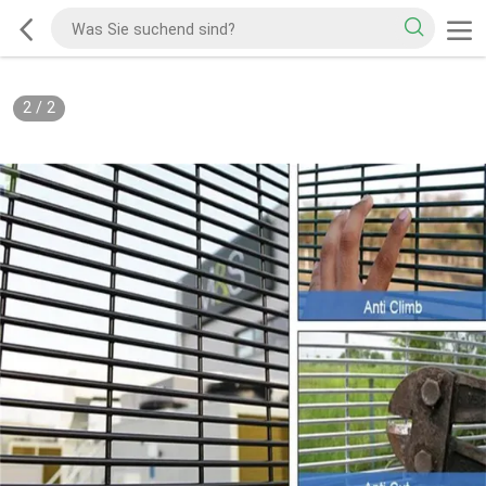
2
/
2