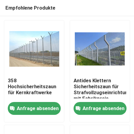
Empfohlene Produkte
358
Antides Klettern
Hochsicherheitszaun
Sicherheitszaun für
für Kernkraftwerke
Strafvollzugseinrichtunge
Haus
mit Fabrikpreis
Anfrage absenden
Anfrage absenden
Produkte
Videos