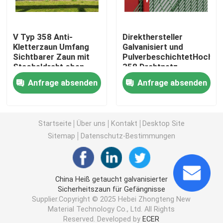
3D schweißte Draht-Zaun
V Typ 358 Anti-
Direkthersteller
Kletterzaun Umfang
Galvanisiert und
Sichtbarer Zaun mit
PulverbeschichtetHochsic
Doppeldrahtgeschweißter Zaun
Stacheldraht oben
358 Drahtnetz
Zaun,2M Hoch V-
Anfrage absenden
Anfrage absenden
Strahl Gefängnisnetz
Vorübergehender Sicherheitszaun
Antizaun des aufstiegs-358
Startseite
Über uns
Kontakt
Desktop Site
Sitemap
Datenschutz-Bestimmungen
Röhrenstahlzaun
China Heiß getaucht galvanisierter
Flughafensicherheits-Fechten
Sicherheitszaun für Gefängnisse
Supplier.Copyright © 2025 Hebei Zhongteng New
Material Technology Co., Ltd. All Rights
Metallkettengliedzaun
Reserved. Developed by
ECER