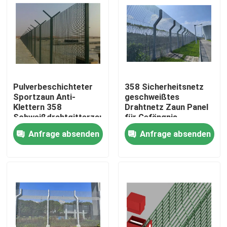
VR-Show
Über uns
Pulverbeschichteter
358 Sicherheitsnetz
Fabrik-Ausflug
Sportzaun Anti-
geschweißtes
Klettern 358
Drahtnetz Zaun Panel
Schweißdrahtgitterzaun
für Gefängnis
Qualitätskontrolle
für Flughafen
Anfrage absenden
Anfrage absenden
Kontaktiere uns
Nachrichten
Fechten der geschweißten Masche