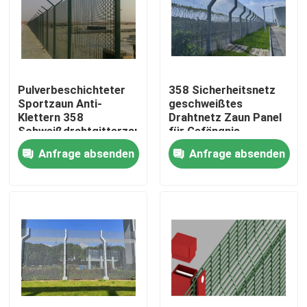
VR-Show
Über uns
Pulverbeschichteter
358 Sicherheitsnetz
Sportzaun Anti-
geschweißtes
Klettern 358
Drahtnetz Zaun Panel
Fabrik-Ausflug
Schweißdrahtgitterzaun
für Gefängnis
für Flughafen
Anfrage absenden
Anfrage absenden
Qualitätskontrolle
Kontaktiere uns
Nachrichten
Fechten der geschweißten Masche