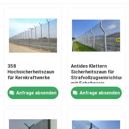
358
Antides Klettern
Hochsicherheitszaun
Sicherheitszaun für
für Kernkraftwerke
Strafvollzugseinrichtunge
mit Fabrikpreis
Haus
Anfrage absenden
Anfrage absenden
Produkte
Videos