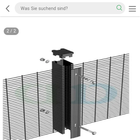
2
/
2