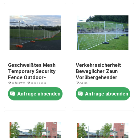
VR-Show
Über uns
Fabrik-Ausflug
Geschweißtes Mesh
Verkehrssicherheit
Temporary Security
Beweglicher Zaun
Qualitätskontrolle
Fence Outdoor-
Vorübergehender
Schutz-Sperren-
Zaun
Fechten
Pulverbeschichteter
Anfrage absenden
Anfrage absenden
Kontaktiere uns
Baustellzaun
Nachrichten
Fechten der geschweißten Masche