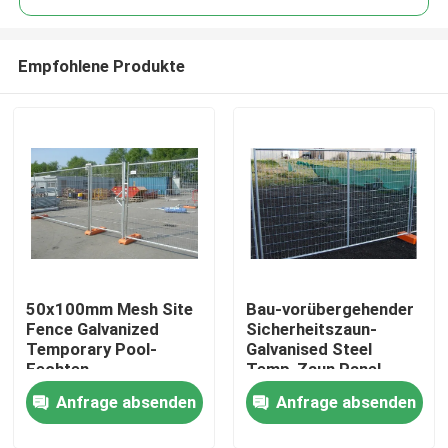
Empfohlene Produkte
50x100mm Mesh Site
Bau-vorübergehender
Haus
Fence Galvanized
Sicherheitszaun-
Temporary Pool-
Galvanised Steel
Fechten
Temp-Zaun Panel
Produkte
Anfrage absenden
Anfrage absenden
Videos