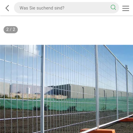
2
/
2