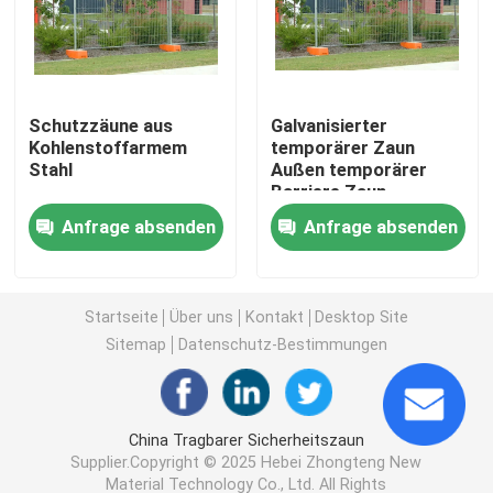
3D schweißte Draht-Zaun
Schutzzäune aus
Galvanisierter
Doppeldrahtgeschweißter Zaun
Kohlenstoffarmem
temporärer Zaun
Stahl
Außen temporärer
Barriere Zaun
Vorübergehender Sicherheitszaun
6ftx9.5FT
Anfrage absenden
Anfrage absenden
Antizaun des aufstiegs-358
Startseite
Über uns
Kontakt
Desktop Site
Röhrenstahlzaun
Sitemap
Datenschutz-Bestimmungen
Flughafensicherheits-Fechten
China Tragbarer Sicherheitszaun
Supplier.Copyright © 2025 Hebei Zhongteng New
Metallkettengliedzaun
Material Technology Co., Ltd. All Rights