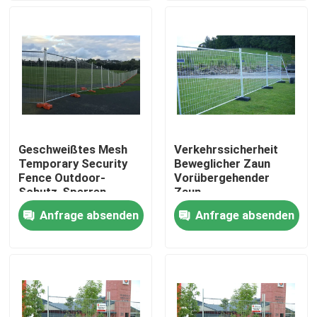
VR-Show
Über uns
Fabrik-Ausflug
Geschweißtes Mesh
Verkehrssicherheit
Temporary Security
Beweglicher Zaun
Qualitätskontrolle
Fence Outdoor-
Vorübergehender
Schutz-Sperren-
Zaun
Fechten
Pulverbeschichteter
Anfrage absenden
Anfrage absenden
Kontaktiere uns
Baustellzaun
Nachrichten
Fechten der geschweißten Masche