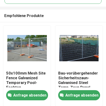
Empfohlene Produkte
50x100mm Mesh Site
Bau-vorübergehender
Haus
Fence Galvanized
Sicherheitszaun-
Temporary Pool-
Galvanised Steel
Fechten
Temp-Zaun Panel
Produkte
Anfrage absenden
Anfrage absenden
Videos