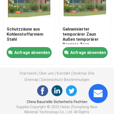
3D schweißte Draht-Zaun
Schutzzäune aus
Galvanisierter
Doppeldrahtgeschweißter Zaun
Kohlenstoffarmem
temporärer Zaun
Stahl
Außen temporärer
Barriere Zaun
Vorübergehender Sicherheitszaun
6ftx9.5FT
Anfrage absenden
Anfrage absenden
Antizaun des aufstiegs-358
Startseite
Über uns
Kontakt
Desktop Site
Röhrenstahlzaun
Sitemap
Datenschutz-Bestimmungen
Flughafensicherheits-Fechten
China Baustelle-Sicherheits-Fechten
Supplier.Copyright © 2025 Hebei Zhongteng New
Metallkettengliedzaun
Material Technology Co., Ltd. All Rights