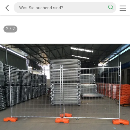
2
/
2