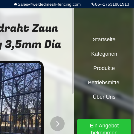
Sales@weldedmesh-fencing.com
86--17531801913
draht Zaun
g 3,5mm Dia
Startseite
Kategorien
Produkte
Betriebsmittel
Über Uns
Ein Angebot
bekommen