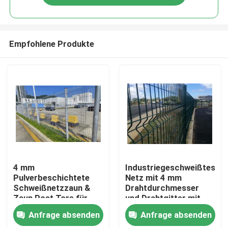
Empfohlene Produkte
Haus
4 mm
Industriegeschweißtes
Pulverbeschichtete
Netz mit 4 mm
Schweißnetzzaun &
Drahtdurchmesser
Produkte
Zaun Post Tore für
und Drahtgitter mit
Ölfelder Sicherheit
Türen
Anfrage absenden
Anfrage absenden
Videos