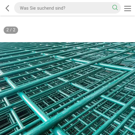
2
/
2