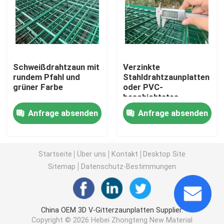
3D schweißte Draht-Zaun
Doppeldrahtgeschweißter Zaun
Schweißdrahtzaun mit
Verzinkte
rundem Pfahl und
Stahldrahtzaunplatten
grüner Farbe
oder PVC-
Vorübergehender Sicherheitszaun
beschichtetes
Drahtnetz für den
Anfrage absenden
Anfrage absenden
Markt
Antizaun des aufstiegs-358
Röhrenstahlzaun
Startseite
Über uns
Kontakt
Desktop Site
Sitemap
Datenschutz-Bestimmungen
Flughafensicherheits-Fechten
China OEM 3D V-Gitterzaunplatten Supplier.
Metallkettengliedzaun
Copyright © 2026 Hebei Zhongteng New Material