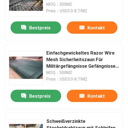
China Factory
MOQ：500M2
Preis：USD3.0-8.7/M2
VR-Show
Bestpreis
Kontakt
Über uns
Fabrik-Ausflug
Einfachgewickeltes Razor Wire
Mesh Sicherheitszaun Für
Militärgefängnisse Gefängnisse
Qualitätskontrolle
Hafthäuser Regierungsgebäude
MOQ：500M2
Preis：USD3.0-8.7/M2
Kontaktiere uns
Bestpreis
Kontakt
Nachrichten
Schweißverzinkte
Fechten der geschweißten Masche
Stacheldrahtzaun mit Schleifen