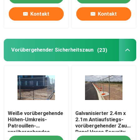
Kontakt
Kontakt
Vorübergehender Sicherheitszaun
(23)
Weiße vorübergehende
Galvanisierter 2.4m x
Höhen-Umkreis-
2.1m Antiaufstiegs-
Patrouillen-
vorübergehender Zaun-
vorübergehendes
Panel Heras Security-
Fechten des
Zaun Panels