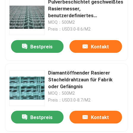
Pulverbeschichtet geschweißtes
Rasiermesser,
Stahl-Schleppmatte
benutzerdefiniertes
Stacheldrahtzaun, Zaunnetz
MOQ：500M2
100X100mm
Preis：USD3.0-8.6/M2
Hexmesh-feuerfestes Material
Bestpreis
Kontakt
Ziehen Sie Kette Harrow
Gabions-Kasten
Diamantöffnender Rasierer
Stacheldrahtzaun für Fabrik
oder Gefängnis
Rasiermesserdrahtzaun
MOQ：500M2
Preis：USD3.0-8.7/M2
Stahlstangengitter
Bestpreis
Kontakt
Stahlpalisade-Fechten