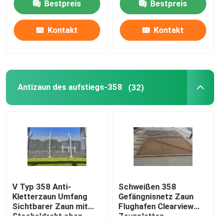
Bestpreis
Bestpreis
Sicherheitszaun-1.8m
Kontakt
Kontakt
Antizaun des aufstiegs-358
(32)
V Typ 358 Anti-
Schweißen 358
Kletterzaun Umfang
Gefängnisnetz Zaun
Sichtbarer Zaun mit
Flughafen Clearview
Stacheldraht oben
Zaunplatten