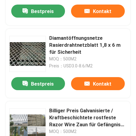
Bestpreis
Kontakt
Diamantöffnungsnetze
Rasierdrahtnetzblatt 1,8 x 6 m
für Sicherheit
MOQ：500M2
Preis：USD3.0-8.6/M2
Bestpreis
Kontakt
Billiger Preis Galvanisierte /
Kraftbeschichtete rostfeste
Razor Wire Zaun für Gefängnis
Schule
MOQ：500M2