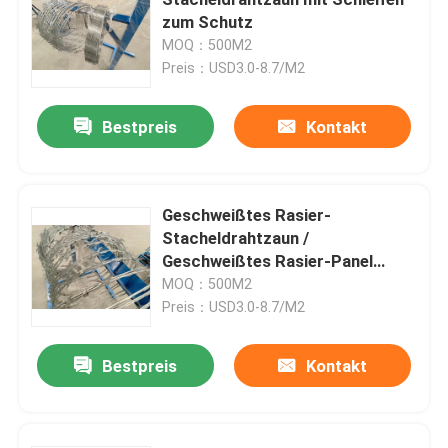
zum Schutz
MOQ：500M2
3D schweißte Draht-Zaun
Preis：USD3.0-8.7/M2
Doppeldrahtgeschweißter Zaun
Bestpreis
Kontakt
Vorübergehender Sicherheitszaun
Geschweißtes Rasier-
Stacheldrahtzaun /
Antizaun des aufstiegs-358
Geschweißtes Rasier-Panel
Rasier-Gitter für den Markt
MOQ：500M2
Röhrenstahlzaun
Preis：USD3.0-8.7/M2
Bestpreis
Kontakt
Flughafensicherheits-Fechten
Metallkettengliedzaun