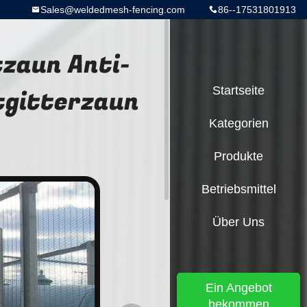
Sales@weldedmesh-fencing.com
86--17531801913
zaun Anti-
tgitterzaun
Startseite
Kategorien
Produkte
Betriebsmittel
Über Uns
Ein Angebot
bekommen