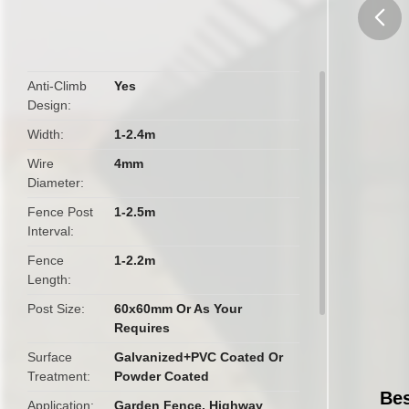
butto
Anti-Climb
Yes
Design
Width
1-2.4m
Wire
4mm
Diameter
Fence Post
1-2.5m
Interval
Fence
1-2.2m
Length
Post Size
60x60mm Or As Your
Requires
Surface
Galvanized+PVC Coated Or
Treatment
Powder Coated
Bes
Application
Garden Fence, Highway