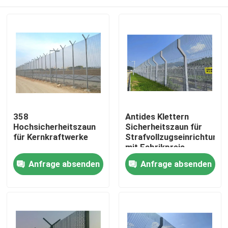
358
Antides Klettern
Hochsicherheitszaun
Sicherheitszaun für
für Kernkraftwerke
Strafvollzugseinrichtunge
mit Fabrikpreis
Haus
Anfrage absenden
Anfrage absenden
Produkte
Videos