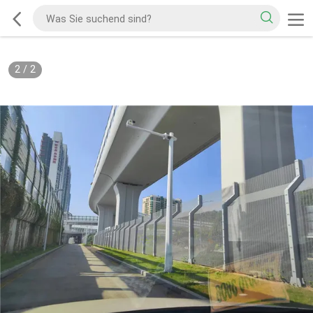
2
/
2