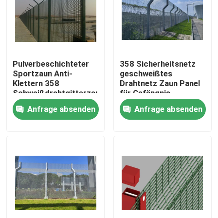
VR-Show
Über uns
Pulverbeschichteter
358 Sicherheitsnetz
Sportzaun Anti-
geschweißtes
Klettern 358
Drahtnetz Zaun Panel
Fabrik-Ausflug
Schweißdrahtgitterzaun
für Gefängnis
für Flughafen
Anfrage absenden
Anfrage absenden
Qualitätskontrolle
Kontaktiere uns
Nachrichten
Fechten der geschweißten Masche