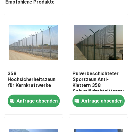
Empfohlene Produkte
358
Pulverbeschichteter
Hochsicherheitszaun
Sportzaun Anti-
für Kernkraftwerke
Klettern 358
Schweißdrahtgitterzaun
Haus
für Flughafen
Anfrage absenden
Anfrage absenden
Produkte
Videos