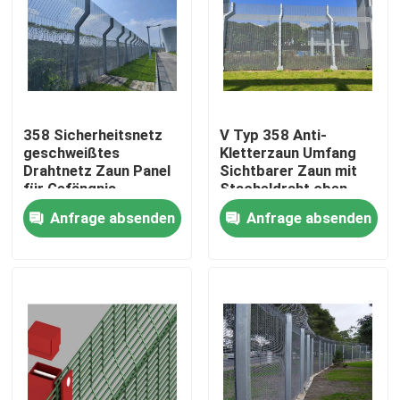
VR-Show
Über uns
358 Sicherheitsnetz
V Typ 358 Anti-
geschweißtes
Kletterzaun Umfang
Fabrik-Ausflug
Drahtnetz Zaun Panel
Sichtbarer Zaun mit
für Gefängnis
Stacheldraht oben
Anfrage absenden
Anfrage absenden
Qualitätskontrolle
Kontaktiere uns
Nachrichten
Fechten der geschweißten Masche