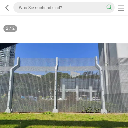
2
/
2