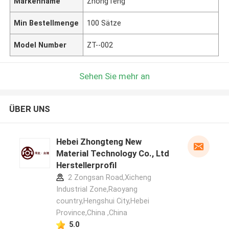
Markenname
ZhongTeng
Min Bestellmenge
100 Sätze
Model Number
ZT--002
Sehen Sie mehr an
ÜBER UNS
Hebei Zhongteng New
Material Technology Co., Ltd
Herstellerprofil
2 Zongsan Road,Xicheng
Industrial Zone,Raoyang
country,Hengshui City,Hebei
Province,China ,China
5.0