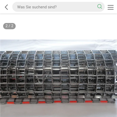
2
/
2