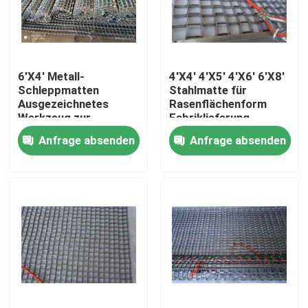
VR-Show
6'X4' Metall-
4'X4' 4'X5' 4'X6' 6'X8'
Über uns
Schleppmatten
Stahlmatte für
Ausgezeichnetes
Rasenflächenform
Werkzeug zur
Fabriklieferung
Fabrik-Ausflug
gleichmäßigen
Anfrage absenden
Anfrage absenden
Verteilung von Erde
und Sand
Qualitätskontrolle
Kontaktiere uns
Nachrichten
Fechten der geschweißten Masche