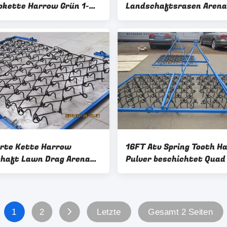
pkette Harrow Grün 1-
Landschaftsrasen Arena
ge Ziehen hinter Drag
für Bodennivellierung Bre
w
10m Auswahl
rte Kette Harrow
16FT Atv Spring Tooth H
haft Lawn Drag Arena
Pulver beschichtet Quad
e mit 8'X4' 6'X4' 4'X4'
Chain Harrow
1
2
Letzte
Gesamt 2 Seiten