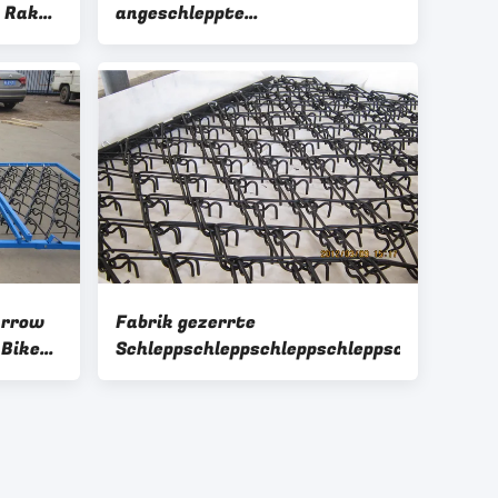
 Rake
angeschleppte
ite 1-
Kettenschleppschleppschleppschleppschle
arrow
Fabrik gezerrte
 Bike
Schleppschleppschleppschleppschleppschle