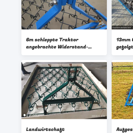
6m schleppte Traktor
13mm G
angebrachte Widerstand-
gefolg
Kettenegge Utv-Widerstand-
individ
Egge
Landwirtschaft
Aufges