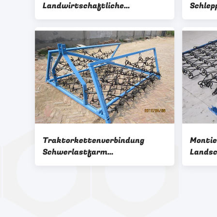
Landwirtschaftliche
Schlep
Ausrüstung Kette Drag Harrow
2m Län
Heavy Duty ATV Drag Chain
Harro
Harrow
Traktorkettenverbindung
Montie
Schwerlastfarm
Landsc
Schleppschulen mit
ATV Rak
Schwerlastrohrstahl