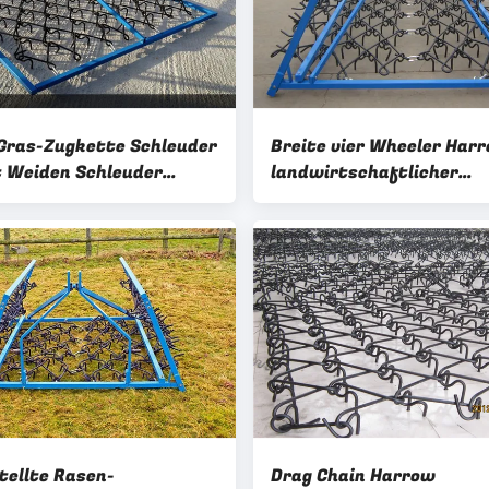
ras-Zugkette Schleuder
Breite vier Wheeler Har
t Weiden Schleuder
landwirtschaftlicher
uell
Widerstand-Kettenegge
6m
tellte Rasen-
Drag Chain Harrow