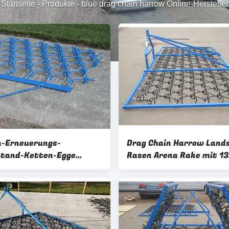
Startseite
-
Produkte
-
blue drag chain harrow Online-Hersteller
-Erneuerungs-
Drag Chain Harrow Land
tand-Ketten-Egge
Rasen Arena Rake mit 
 Spike Tooth Harrow
Draht Durchmesser