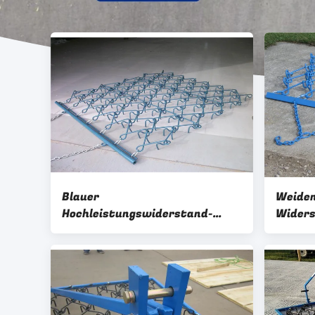
Blauer
Weiden
Hochleistungswiderstand-
Widers
Kettenegge galvanisierte Utv-
blauer
Eggen-Widerstand