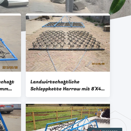
schaft
Landwirtschaftliche
13mm
Schleppkette Harrow mit 8'X4'
6'X4' 4'X4' für den britischen
Markt