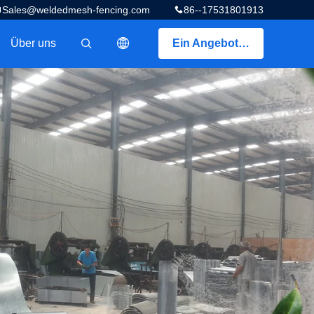
Sales@weldedmesh-fencing.com
86--17531801913
Über uns
Ein Angebot bekommen
描述