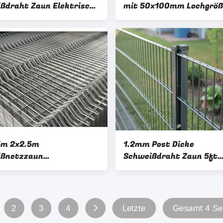
ßdraht Zaun Elektrisch
mit 50x100mm Lochgröß
kt
5m 2x2.5m
1.2mm Post Dicke
ißnetzzaun
Schweißdraht Zaun 5ft
isierter Stahl
Verzinkte Beschichtung
ißdrahtzaun
Dia
2
3
4
Letzte
Gesamt 4 Se