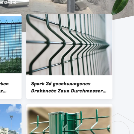
rsteller
rten
Sport 3d geschwungenes
tz
Drahtnetz Zaun Durchmesser
chtet
3-6 mm