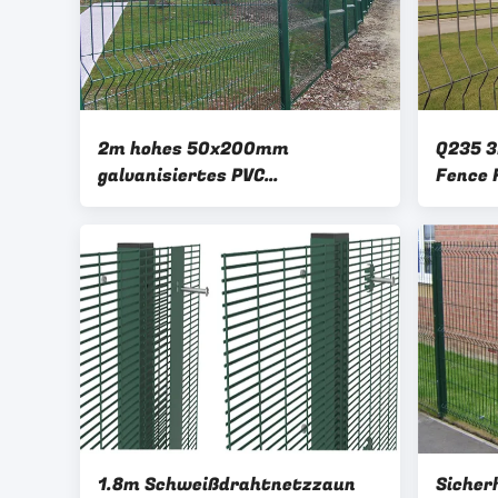
2m hohes 50x200mm
Q235 3
galvanisiertes PVC
Fence 
beschichtete geschweißten
Versor
Draht Mesh Fence
1.8m Schweißdrahtnetzzaun
Sicher