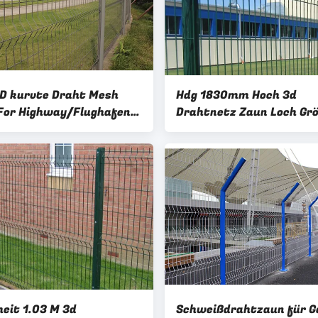
D kurvte Draht Mesh
Hdg 1830mm Hoch 3d
For Highway/Flughafen-
Drahtnetz Zaun Loch Gr
gungsbereich
75x150mm
heit 1.03 M 3d
Schweißdrahtzaun für G