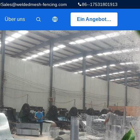
Sales@weldedmesh-fencing.com
86--17531801913
Über uns
Ein Angebot bekommen
描述