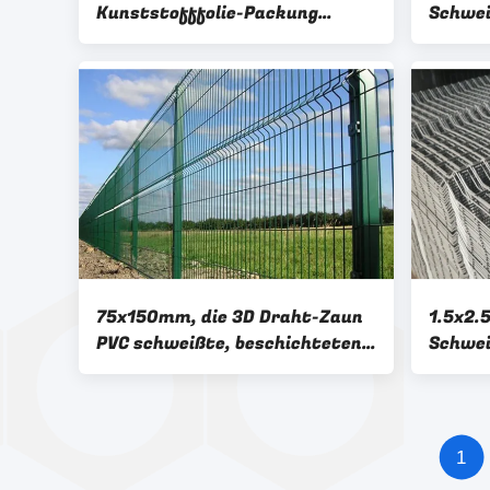
Kunststofffolie-Packung
Schwei
Pulver beschichtet
verzin
75x150mm, die 3D Draht-Zaun
1.5x2.
PVC schweißte, beschichteten
Schwe
Gi-Draht Mesh Custom
Galvan
Schwe
1