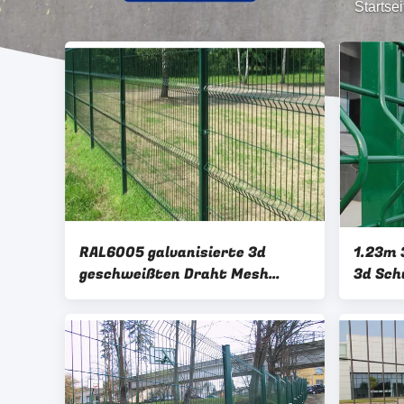
Startsei
RAL6005 galvanisierte 3d
1.23m
geschweißten Draht Mesh
3d Sch
Fence, den PVC 3d Draht Mesh
Pulver
Panels beschichtete