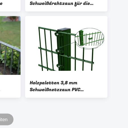
e
Schweißdrahtzaun für die
Autobahn
Holzpaletten 3,8 mm
Schweißnetzzaun PVC
 3,5mm
beschichtet
iten