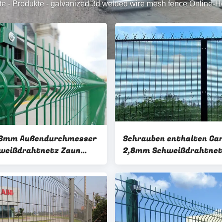
te
-
Produkte
-
galvanized 3d welded wire mesh fence Online-He
 3mm Außendurchmesser
Schrauben enthalten Ga
weißdrahtnetz Zaun
2,8mm Schweißdrahtne
 beschichtet
Zaunplatten PVC beschi
gekrümmter Design