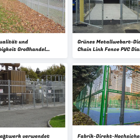
ualität und
Grünes Metallwebart-D
bigkeit Großhandel
Chain Link Fence PVC Di
cherheit Verzinkte
Mesh Fencing
verbindung Zaun Kosten
acheldraht oben
raftwerk verwendet
Fabrik-Direkt-Hochsiche