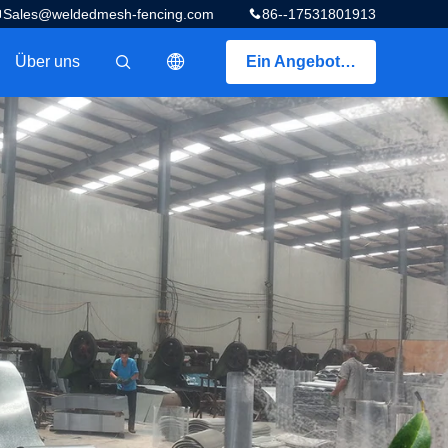
Sales@weldedmesh-fencing.com
86--17531801913
Über uns
Ein Angebot bekommen
描述