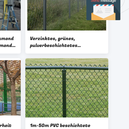
iamond
Verzinktes, grünes,
amond
pulverbeschichtetes
Metallgewebe,
Diamantkettenzaun
rheit
1m-50m PVC beschichtete