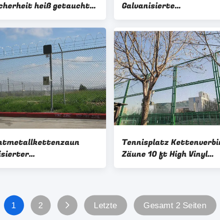
cherheit heiß getaucht
Galvanisierte
isierte
Diamantdrahtmaschen
verbindung Zaun
Kettenverbindung Zaun 
Fußballplatz
ntmetallkettenzaun
Tennisplatz Kettenverb
isierter
Zäune 10 ft High Vinyl
ettenzaun
überzogen Schwarz oder
Fro Markt
1
2
Letzte
Gesamt 2 Seiten