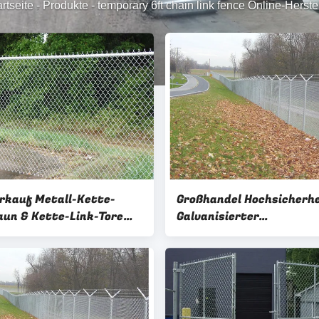
rtseite
-
Produkte
-
temporary 6ft chain link fence Online-Herstel
rkauf Metall-Kette-
Großhandel Hochsicherhe
aun & Kette-Link-Tore
Galvanisierter
nstigerem Preis
Kettenverbindungszaun
mit Stacheldraht oben