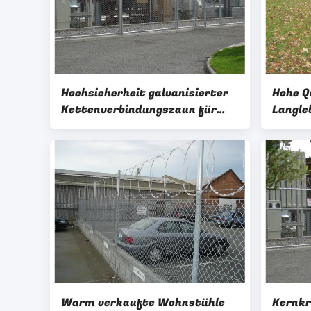
Hochsicherheit galvanisierter
Hohe Q
Kettenverbindungszaun für
Langle
Ölfeldzaun mit Post
Hochsi
Ketten
mit St
Warm verkaufte Wohnstühle
Kernk