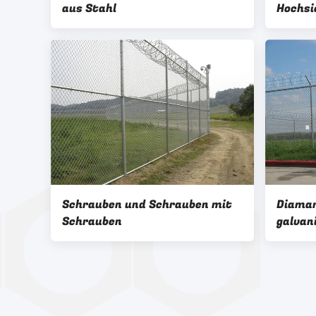
aus Stahl
Hochsi
galvan
Ketten
Schrauben und Schrauben mit
Diama
Schrauben
galvan
Stahlk