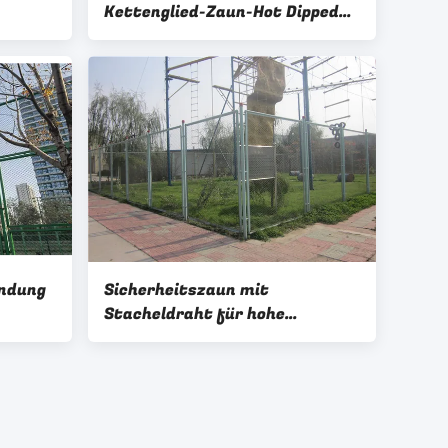
Kettenglied-Zaun-Hot Dipped
Galvanized-Grün
Für
indung
Sicherheitszaun mit
Stacheldraht für hohe
 Grün
Sicherheit