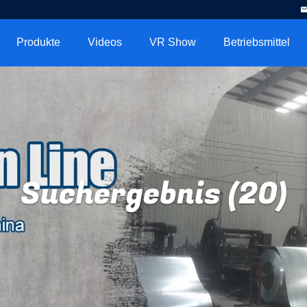
Produkte
Videos
VR Show
Betriebsmittel
Suchergebnis (20)