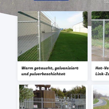
Sta
Warm getaucht, galvanisiert
Hot-Ve
und pulverbeschichtet
Link-Z
mit gü