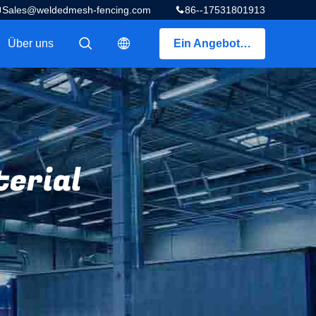
Sales@weldedmesh-fencing.com
86--17531801913
Über uns
Ein Angebot bekommen
描述
描述
erial