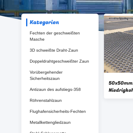
Kategorien
Fechten der geschweißten
Masche
3D schweißte Draht-Zaun
Doppeldrahtgeschweißter Zaun
Vorübergehender
Sicherheitszaun
50x50mm
Niedrigko
Antizaun des aufstiegs-358
Hex Mesh 
Röhrenstahlzaun
Auskleidu
Flughafensicherheits-Fechten
Metallkettengliedzaun