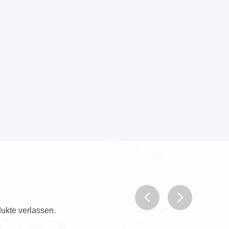
ukte verlassen.
prev
next