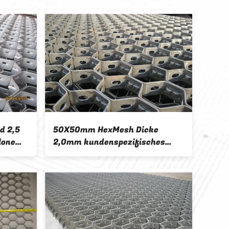
d 2,5
50X50mm HexMesh Dicke
2 mm
lone
2,0mm kundenspezifisches
Hexg
Feuerfestnetz für den Markt
feue