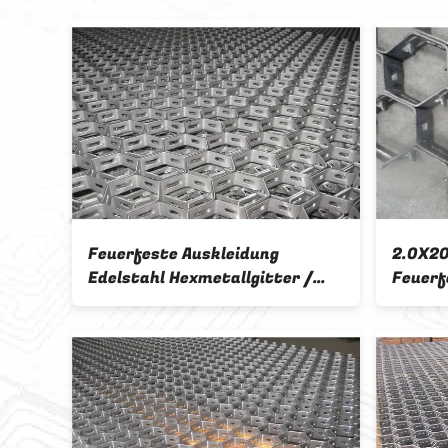
04
Feuerfeste Auskleidung
2.0X2
t 2
Edelstahl Hexmetallgitter /
Feuerf
Hexmetall / Hexmesch
Herste
Lieferant Form China