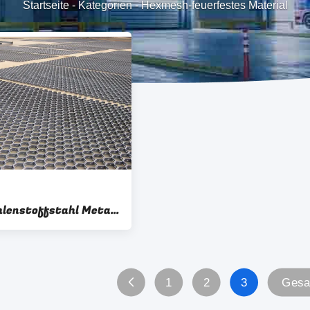
Startseite
-
Kategorien
-
Hexmesh-feuerfestes Material
hlenstoffstahl Metall
und Anker
ng
1
2
3
Gesa