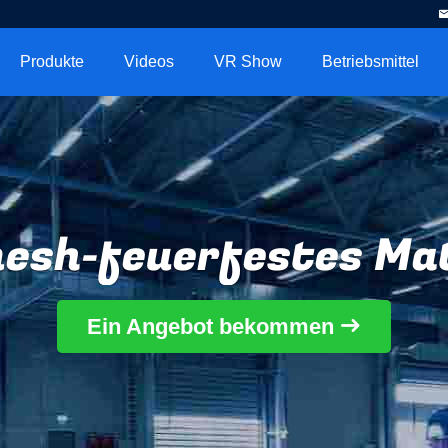
Produkte
Videos
VR Show
Betriebsmittel
esh-feuerfestes Mat
Ein Angebot bekommen