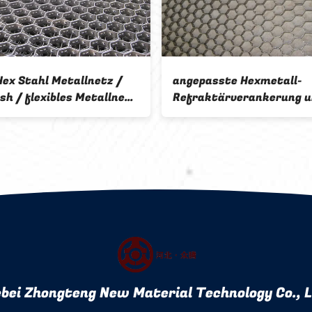
Hex Stahl Metallnetz /
angepasste Hexmetall-
sh / flexibles Metallnetz
Refraktärverankerung 
dustrielle Verwendung
Offset-Hexmeschlänge 1
bei Zhongteng New Material Technology Co., 