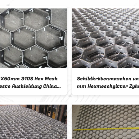
0X50mm 310S Hex Mesh
Schildkrötenmaschen un
este Auskleidung China
mm Hexmeschgitter Zyk
ller
Feuerfestbelag
Hexmetallmaschen