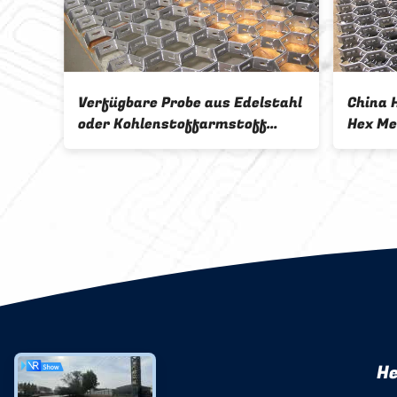
h
Verfügbare Probe aus Edelstahl
China 
g
oder Kohlenstoffarmstoff
Hex Me
Mesh
Hexmesh Feuerfest für
für in
Feuerfestes Material
He