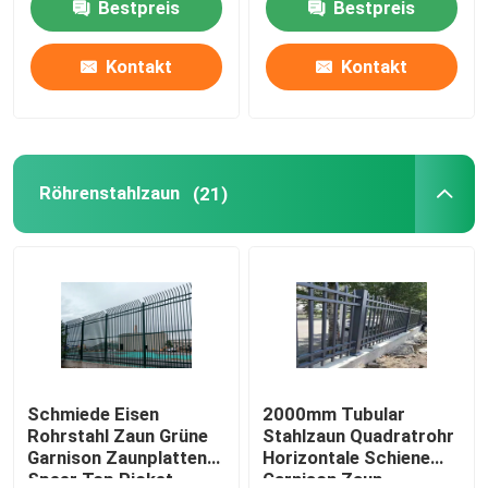
Bestpreis
Bestpreis
Kontakt
Kontakt
Röhrenstahlzaun
(21)
Schmiede Eisen
2000mm Tubular
Rohrstahl Zaun Grüne
Stahlzaun Quadratrohr
Garnison Zaunplatten
Horizontale Schiene
Speer Top Picket
Garnison Zaun