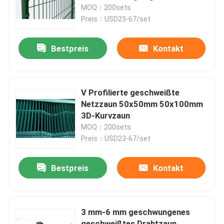
MOQ：200sets
Preis：USD23-67/set
VR-Show
Bestpreis
Kontakt
Über uns
Fabrik-Ausflug
V Profilierte geschweißte
Netzzaun 50x50mm 50x100mm
3D-Kurvzaun
Qualitätskontrolle
MOQ：200sets
Preis：USD23-67/set
Kontaktiere uns
Bestpreis
Kontakt
Nachrichten
3 mm-6 mm geschwungenes
Fechten der geschweißten Masche
geschweißtes Drahtzaun