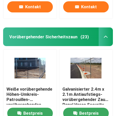
Kontakt
Kontakt
Vorübergehender Sicherheitszaun
(23)
Weiße vorübergehende
Galvanisierter 2.4m x
Höhen-Umkreis-
2.1m Antiaufstiegs-
Patrouillen-
vorübergehender Zaun-
vorübergehendes
Panel Heras Security-
Fechten des
Zaun Panels
Bestpreis
Bestpreis
Sicherheitszaun-1.8m