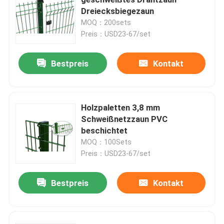
Dreiecksbiegezaun
MOQ：200sets
3D schweißte Draht-Zaun
Preis：USD23-67/set
Doppeldrahtgeschweißter Zaun
Bestpreis
Kontakt
Vorübergehender Sicherheitszaun
Holzpaletten 3,8 mm
Schweißnetzzaun PVC
Antizaun des aufstiegs-358
beschichtet
MOQ：100Sets
Röhrenstahlzaun
Preis：USD23-67/set
Bestpreis
Kontakt
Flughafensicherheits-Fechten
Metallkettengliedzaun