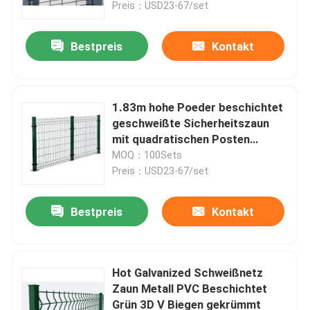
Preis：USD23-67/set
Bestpreis
Kontakt
1.83m hohe Poeder beschichtet
geschweißte Sicherheitszaun
mit quadratischen Posten
80X80mm
MOQ：100Sets
Preis：USD23-67/set
Bestpreis
Kontakt
Haus
Produkte
Hot Galvanized Schweißnetz
Zaun Metall PVC Beschichtet
Grün 3D V Biegen gekrümmt
Videos