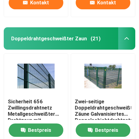
Kontakt
Kontakt
Doppeldrahtgeschweißter Zaun
(21)
Sicherheit 656
Zwei-seitige
Zwillingsdrahtnetz
Doppeldrahtgeschweißte
Metallgeschweißter
Zäune Galvanisiertes
Drahtzaun mit
Doppelschichtdrahtnetz
Quadratpfosten
Bestpreis
Bestpreis