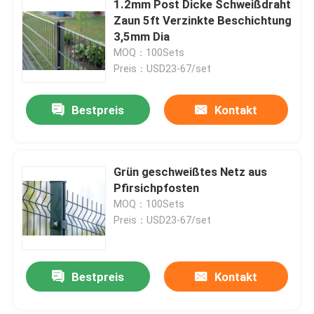
1.2mm Post Dicke Schweißdraht
Zaun 5ft Verzinkte Beschichtung
Stahl-Schleppmatte
3,5mm Dia
MOQ：100Sets
Preis：USD23-67/set
Hexmesh-feuerfestes Material
Bestpreis
Kontakt
Ziehen Sie Kette Harrow
Gabions-Kasten
Grün geschweißtes Netz aus
Pfirsichpfosten
MOQ：100Sets
Rasiermesserdrahtzaun
Preis：USD23-67/set
Stahlstangengitter
Bestpreis
Kontakt
Stahlpalisade-Fechten